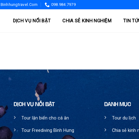
binhhungtravel.com
098.984.7979
DỊCH VỤ NỔI BẬT
CHIA SẺ KINH NGHIỆM
TIN TỨ
DỊCH VỤ NỔI BẬT
DANH MỤC
Tour lặn biển cho cá ăn
Tour du lịch
Tour Freediving Bình Hưng
Chia sẻ kinh