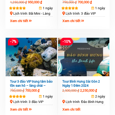
Hòn Tằm
1,250,000
₫
950,000
₫
790,000
₫
700,000
₫
1 ngày
1 ngày
Lịch trình: Bãi Mini - Làng
Lịch trình: 3 đảo VIP
chài
Xem chi tiết
Xem chi tiết
-7%
-10%
Tour 3 đảo VIP trung tâm bảo
Tour Bình Hưng Sài Gòn 2
tồn san hô – làng chài –
Ngày 1 Đêm 2024
Vịnh san hô 2
750,000
₫
700,000
₫
2,500,000
₫
2,250,000
₫
1 ngày
2 ngày
Lịch trình: 3 đảo VIP
Lịch trình: Đảo Bình Hưng
Xem chi tiết
Xem chi tiết