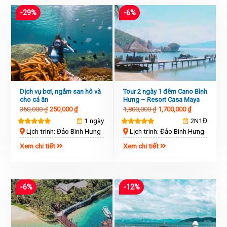
-29%
-6%
Dịch vụ bơi, ngắm san hô và
Tour 2 ngày 1 đêm Cano Bình
cho cá ăn
Hưng – Resort Casa Maya
350,000
₫
250,000
₫
1,800,000
₫
1,700,000
₫
1 ngày
2N1Đ
Lịch trình: Đảo Bình Hưng
Lịch trình: Đảo Bình Hưng
Xem chi tiết
Xem chi tiết
-6%
-12%