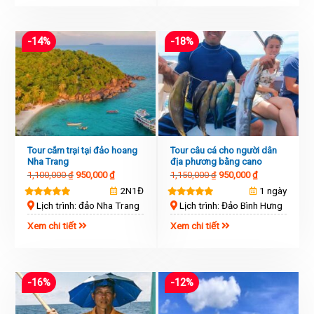
-14%
-18%
Tour cắm trại tại đảo hoang
Tour câu cá cho người dân
Nha Trang
địa phương bằng cano
1,100,000
₫
950,000
₫
1,150,000
₫
950,000
₫
2N1Đ
1 ngày
Lịch trình: đảo Nha Trang
Lịch trình: Đảo Bình Hưng
Xem chi tiết
Xem chi tiết
-16%
-12%