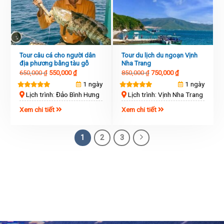
Tour câu cá cho người dân
Tour du lịch du ngoạn Vịnh
địa phương bằng tàu gỗ
Nha Trang
650,000
₫
550,000
₫
850,000
₫
750,000
₫
1 ngày
1 ngày
Lịch trình: Đảo Bình Hưng
Lịch trình: Vịnh Nha Trang
Xem chi tiết
Xem chi tiết
1
2
3