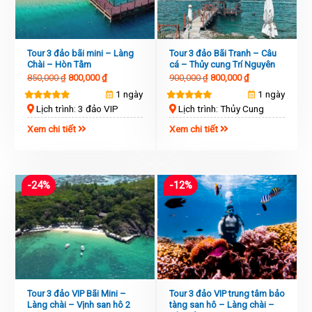
Tour 3 đảo bãi mini – Làng
Tour 3 đảo Bãi Tranh – Câu
Chài – Hòn Tằm
cá – Thủy cung Trí Nguyên
850,000
₫
800,000
₫
900,000
₫
800,000
₫
1 ngày
1 ngày
Lịch trình: 3 đảo VIP
Lịch trình: Thủy Cung
Xem chi tiết
Xem chi tiết
-24%
-12%
Tour 3 đảo VIP Bãi Mini –
Tour 3 đảo VIP trung tâm bảo
Làng chài – Vịnh san hô 2
tàng san hô – Làng chài –