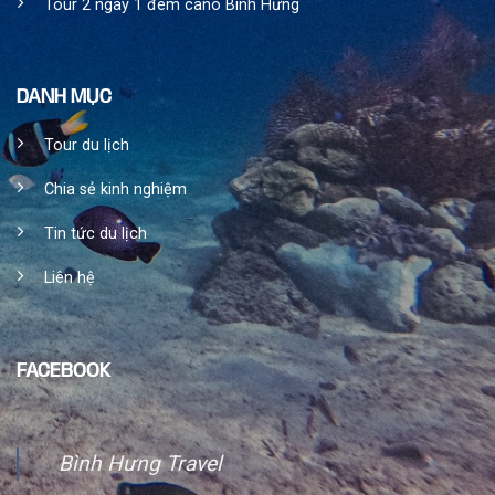
Tour 2 ngày 1 đêm cano Bình Hưng
DANH MỤC
Tour du lịch
Chia sẻ kinh nghiệm
Tin tức du lịch
Liên hệ
FACEBOOK
Bình Hưng Travel