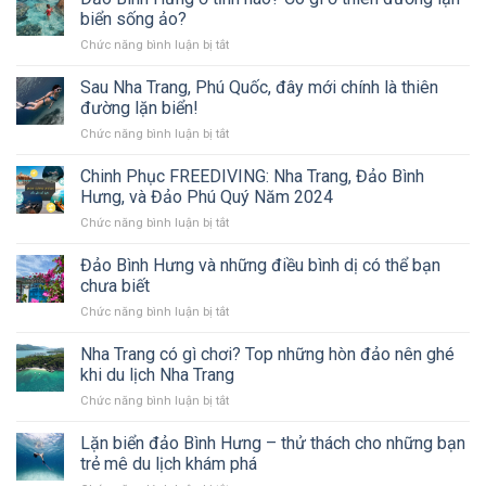
gì?
Hưởng
biển sống ảo?
Và
Trải
ở
Chức năng bình luận bị tắt
tại
Nghiệm
Đảo
sao
Dưới
Bình
bộ
Sau Nha Trang, Phú Quốc, đây mới chính là thiên
Biển
Hưng
môn
đường lặn biển!
ở
này
ở
Chức năng bình luận bị tắt
tỉnh
lại
Sau
nào?
đang
Nha
Chinh Phục FREEDIVING: Nha Trang, Đảo Bình
Có
HOT
Trang,
gì
Hưng, và Đảo Phú Quý Năm 2024
Phú
ở
ở
Chức năng bình luận bị tắt
Quốc,
thiên
Chinh
đây
đường
Phục
Đảo Bình Hưng và những điều bình dị có thể bạn
mới
lặn
FREEDIVING:
chính
chưa biết
biển
Nha
là
sống
ở
Chức năng bình luận bị tắt
Trang,
thiên
ảo?
Đảo
Đảo
đường
Bình
Nha Trang có gì chơi? Top những hòn đảo nên ghé
Bình
lặn
Hưng
Hưng,
khi du lịch Nha Trang
biển!
và
và
ở
Chức năng bình luận bị tắt
những
Đảo
Nha
điều
Phú
Trang
Lặn biển đảo Bình Hưng – thử thách cho những bạn
bình
Quý
có
dị
trẻ mê du lịch khám phá
Năm
gì
có
2024