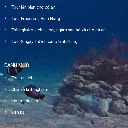
Tour lặn biển cho cá ăn
Tour Freediving Bình Hưng
Trải nghiệm dịch vụ bơi, ngắm san hô và cho cá ăn
Tour 2 ngày 1 đêm cano Bình Hưng
DANH MỤC
Tour du lịch
Chia sẻ kinh nghiệm
Tin tức du lịch
Liên hệ