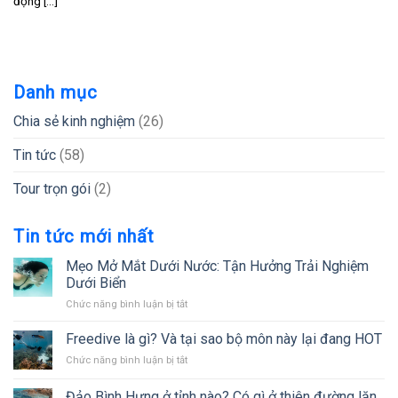
động [...]
Danh mục
Chia sẻ kinh nghiệm
(26)
Tin tức
(58)
Tour trọn gói
(2)
Tin tức mới nhất
Mẹo Mở Mắt Dưới Nước: Tận Hưởng Trải Nghiệm
Dưới Biển
ở
Chức năng bình luận bị tắt
Mẹo
Mở
Freedive là gì? Và tại sao bộ môn này lại đang HOT
Mắt
ở
Chức năng bình luận bị tắt
Dưới
Freedive
Nước:
là
Đảo Bình Hưng ở tỉnh nào? Có gì ở thiên đường lặn
Tận