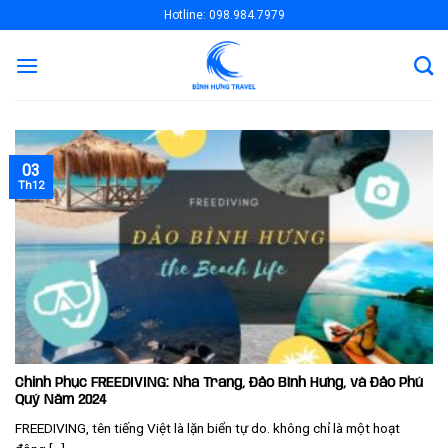
Skip
Hotline: 098.984.7979
to
content
03
Th12
Chinh Phục FREEDIVING: Nha Trang, Đảo Bình Hưng, và Đảo Phú
Quý Năm 2024
FREEDIVING, tên tiếng Việt là lặn biển tự do. không chỉ là một hoạt