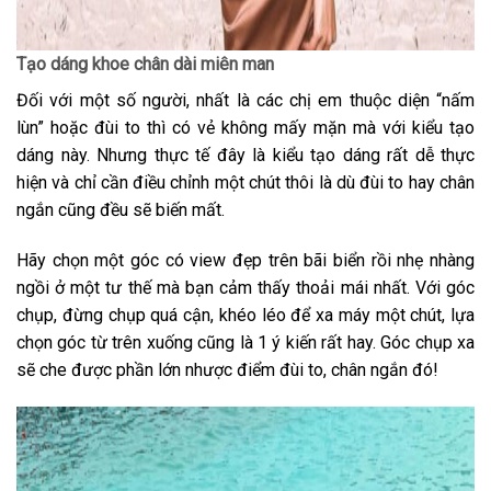
Tạo dáng khoe chân dài miên man
Đối với một số người, nhất là các chị em thuộc diện “nấm
lùn” hoặc đùi to thì có vẻ không mấy mặn mà với kiểu tạo
dáng này. Nhưng thực tế đây là kiểu tạo dáng rất dễ thực
hiện và chỉ cần điều chỉnh một chút thôi là dù đùi to hay chân
ngắn cũng đều sẽ biến mất.
Hãy chọn một góc có view đẹp trên bãi biển rồi nhẹ nhàng
ngồi ở một tư thế mà bạn cảm thấy thoải mái nhất. Với góc
chụp, đừng chụp quá cận, khéo léo để xa máy một chút, lựa
chọn góc từ trên xuống cũng là 1 ý kiến rất hay. Góc chụp xa
sẽ che được phần lớn nhược điểm đùi to, chân ngắn đó!