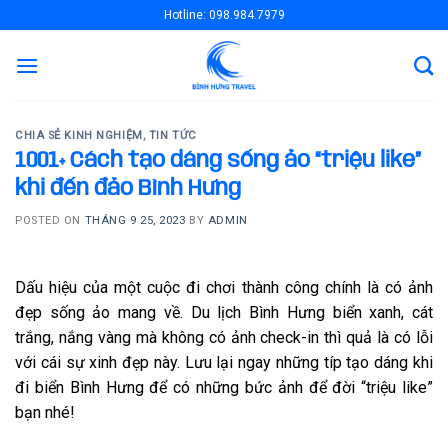
Skip
Hotline: 098.984.7979
to
content
CHIA SẺ KINH NGHIỆM
,
TIN TỨC
1001+ Cách tạo dáng sống ảo “triệu like”
khi đến đảo Bình Hưng
POSTED ON
THÁNG 9 25, 2023
BY
ADMIN
Dấu hiệu của một cuộc đi chơi thành công chính là có ảnh
đẹp sống ảo mang về. Du lịch Bình Hưng biển xanh, cát
trắng, nắng vàng mà không có ảnh check-in thì quả là có lỗi
với cái sự xinh đẹp này. Lưu lại ngay những típ tạo dáng khi
đi biển Bình Hưng để có những bức ảnh để đời “triệu like”
bạn nhé!