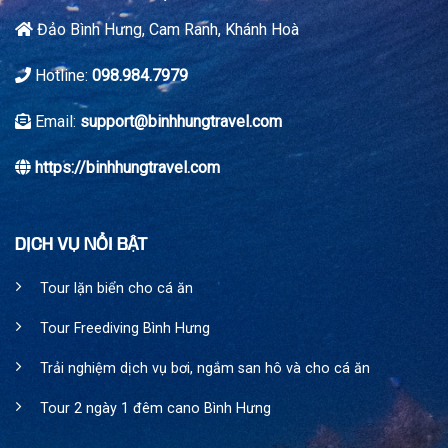
bạn
Trang
trẻ
Đảo Bình Hưng, Cam Ranh, Khánh Hoà
mê
du
lịch
Hotline:
098.984.7979
khám
phá
Email:
support@binhhungtravel.com
https://binhhungtravel.com
DỊCH VỤ NỔI BẬT
Tour lặn biển cho cá ăn
Tour Freediving Bình Hưng
Trải nghiệm dịch vụ bơi, ngắm san hô và cho cá ăn
Tour 2 ngày 1 đêm cano Bình Hưng