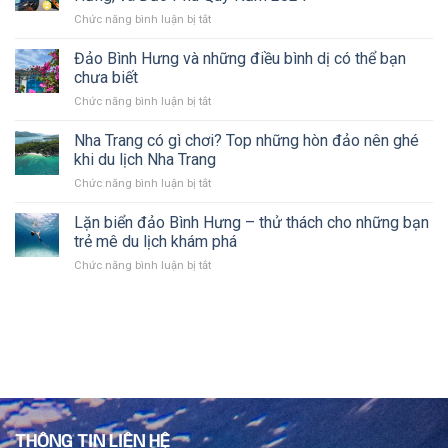
Phú
ở
ở
Chức năng bình luận bị tắt
Quốc,
thiên
Chinh
đây
đường
Phục
Đảo Bình Hưng và những điều bình dị có thể bạn
mới
lặn
FREEDIVING:
chính
chưa biết
biển
Nha
là
sống
ở
Chức năng bình luận bị tắt
Trang,
thiên
ảo?
Đảo
Đảo
đường
Bình
Nha Trang có gì chơi? Top những hòn đảo nên ghé
Bình
lặn
Hưng
Hưng,
khi du lịch Nha Trang
biển!
và
và
ở
Chức năng bình luận bị tắt
những
Đảo
Nha
điều
Phú
Trang
Lặn biển đảo Bình Hưng – thử thách cho những bạn
bình
Quý
có
dị
trẻ mê du lịch khám phá
Năm
gì
có
2024
ở
Chức năng bình luận bị tắt
chơi?
thể
Lặn
Top
bạn
biển
những
chưa
đảo
hòn
biết
Bình
đảo
Hưng
nên
–
ghé
thử
khi
thách
du
cho
lịch
những
Nha
THÔNG TIN LIÊN HỆ