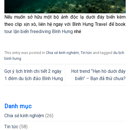
Nếu muốn sở hữu một bộ ảnh độc lạ dưới đáy biển kèm
theo clip xịn xò, liên hệ ngay với Bình Hưng Travel để book
tour lặn biển freediving Bình Hưng
nhé
This entry was posted in
Chia sẻ kinh nghiệm
,
Tin tức
and tagged
du lịch
bình hưng
.
Gợi ý lịch trình chi tiết 2 ngày
Hot trend “Hẹn hò dưới đáy
1 đêm du lịch đảo Bình Hưng
biển” – Bạn đã thử chưa?
Danh mục
Chia sẻ kinh nghiệm
(26)
Tin tức
(58)