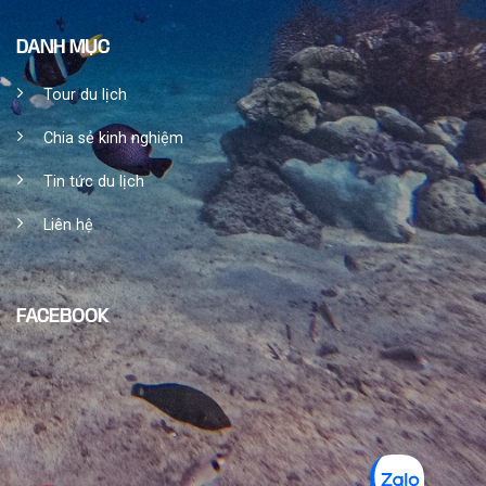
DANH MỤC
Tour du lịch
Chia sẻ kinh nghiệm
Tin tức du lịch
Liên hệ
FACEBOOK