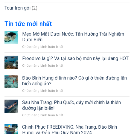
Tour trọn gói
(2)
Tin tức mới nhất
Mẹo Mở Mắt Dưới Nước: Tận Hưởng Trải Nghiệm
Dưới Biển
ở
Chức năng bình luận bị tắt
Mẹo
Mở
Freedive là gì? Và tại sao bộ môn này lại đang HOT
Mắt
ở
Chức năng bình luận bị tắt
Dưới
Freedive
Nước:
là
Đảo Bình Hưng ở tỉnh nào? Có gì ở thiên đường lặn
Tận
gì?
Hưởng
biển sống ảo?
Và
Trải
ở
Chức năng bình luận bị tắt
tại
Nghiệm
Đảo
sao
Dưới
Bình
bộ
Sau Nha Trang, Phú Quốc, đây mới chính là thiên
Biển
Hưng
môn
đường lặn biển!
ở
này
ở
Chức năng bình luận bị tắt
tỉnh
lại
Sau
nào?
đang
Nha
Chinh Phục FREEDIVING: Nha Trang, Đảo Bình
Có
HOT
Trang,
gì
Hưng, và Đảo Phú Quý Năm 2024