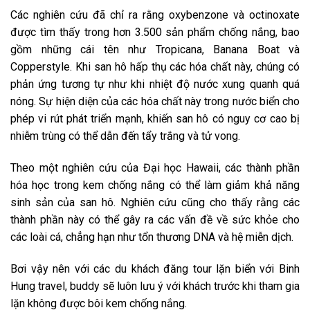
Các nghiên cứu đã chỉ ra rằng oxybenzone và octinoxate
được tìm thấy trong hơn 3.500 sản phẩm chống nắng, bao
gồm những cái tên như Tropicana, Banana Boat và
Copperstyle. Khi san hô hấp thụ các hóa chất này, chúng có
phản ứng tương tự như khi nhiệt độ nước xung quanh quá
nóng. Sự hiện diện của các hóa chất này trong nước biển cho
phép vi rút phát triển mạnh, khiến san hô có nguy cơ cao bị
nhiễm trùng có thể dẫn đến tẩy trắng và tử vong.
Theo một nghiên cứu của Đại học Hawaii, các thành phần
hóa học trong kem chống nắng có thể làm giảm khả năng
sinh sản của san hô. Nghiên cứu cũng cho thấy rằng các
thành phần này có thể gây ra các vấn đề về sức khỏe cho
các loài cá, chẳng hạn như tổn thương DNA và hệ miễn dịch.
Bơi vậy nên với các du khách đăng tour lặn biển với Binh
Hung travel, buddy sẽ luôn lưu ý với khách trước khi tham gia
lặn không được bôi kem chống nắng.