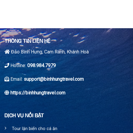
chưa
đảo
hòn
biết
Bình
đảo
Hưng
nên
–
ghé
thử
khi
thách
du
cho
lịch
những
Nha
THÔNG TIN LIÊN HỆ
bạn
Trang
trẻ
Đảo Bình Hưng, Cam Ranh, Khánh Hoà
mê
du
lịch
Hotline:
098.984.7979
khám
phá
Email:
support@binhhungtravel.com
https://binhhungtravel.com
DỊCH VỤ NỔI BẬT
Tour lặn biển cho cá ăn