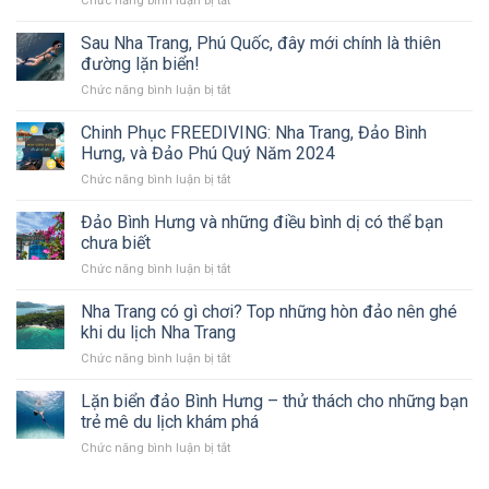
Chức năng bình luận bị tắt
tại
Nghiệm
Đảo
sao
Dưới
Bình
bộ
Sau Nha Trang, Phú Quốc, đây mới chính là thiên
Biển
Hưng
môn
đường lặn biển!
ở
này
ở
Chức năng bình luận bị tắt
tỉnh
lại
Sau
nào?
đang
Nha
Chinh Phục FREEDIVING: Nha Trang, Đảo Bình
Có
HOT
Trang,
gì
Hưng, và Đảo Phú Quý Năm 2024
Phú
ở
ở
Chức năng bình luận bị tắt
Quốc,
thiên
Chinh
đây
đường
Phục
Đảo Bình Hưng và những điều bình dị có thể bạn
mới
lặn
FREEDIVING:
chính
chưa biết
biển
Nha
là
sống
ở
Chức năng bình luận bị tắt
Trang,
thiên
ảo?
Đảo
Đảo
đường
Bình
Nha Trang có gì chơi? Top những hòn đảo nên ghé
Bình
lặn
Hưng
Hưng,
khi du lịch Nha Trang
biển!
và
và
ở
Chức năng bình luận bị tắt
những
Đảo
Nha
điều
Phú
Trang
Lặn biển đảo Bình Hưng – thử thách cho những bạn
bình
Quý
có
dị
trẻ mê du lịch khám phá
Năm
gì
có
2024
ở
Chức năng bình luận bị tắt
chơi?
thể
Lặn
Top
bạn
biển
những