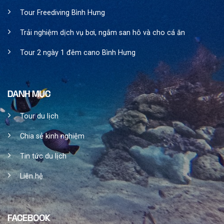
Tour Freediving Bình Hưng
Trải nghiệm dịch vụ bơi, ngắm san hô và cho cá ăn
Tour 2 ngày 1 đêm cano Bình Hưng
DANH MỤC
Tour du lịch
Chia sẻ kinh nghiệm
Tin tức du lịch
Liên hệ
FACEBOOK