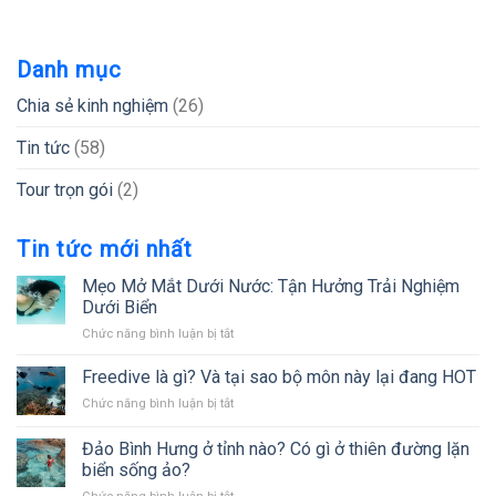
Danh mục
Chia sẻ kinh nghiệm
(26)
Tin tức
(58)
Tour trọn gói
(2)
Tin tức mới nhất
Mẹo Mở Mắt Dưới Nước: Tận Hưởng Trải Nghiệm
Dưới Biển
ở
Chức năng bình luận bị tắt
Mẹo
Mở
Freedive là gì? Và tại sao bộ môn này lại đang HOT
Mắt
ở
Chức năng bình luận bị tắt
Dưới
Freedive
Nước:
là
Đảo Bình Hưng ở tỉnh nào? Có gì ở thiên đường lặn
Tận
gì?
Hưởng
biển sống ảo?
Và
Trải
ở