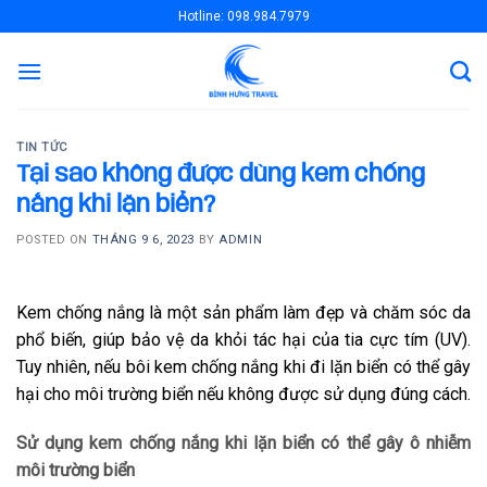
Skip
Hotline: 098.984.7979
to
content
TIN TỨC
Tại sao không được dùng kem chống
nắng khi lặn biển?
POSTED ON
THÁNG 9 6, 2023
BY
ADMIN
Kem chống nắng là một sản phẩm làm đẹp và chăm sóc da
phổ biến, giúp bảo vệ da khỏi tác hại của tia cực tím (UV).
Tuy nhiên, nếu bôi kem chống nắng khi đi lặn biển có thể gây
hại cho môi trường biển nếu không được sử dụng đúng cách.
Sử dụng kem chống nắng khi lặn biển có thể gây ô nhiễm
môi trường biển