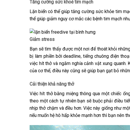
Tăng cường sức khoẻ tim mạch
Lặn biển có thể giúp tăng cường sức khỏe tim mạc
thể giúp giảm nguy cơ mắc các bệnh tim mạch như
Giảm stress
Bạn sẽ tìm thấy được một nơi để thoát khỏi nhữn
bị làm phiền bởi deadline, tiếng chuông điện thoạ
việc hít thở và ngắm nghía cảnh vật xung quanh. K
của cơ thể, điều này cũng sẽ giúp bạn gạt bỏ nhữn
Cải thiện khả năng thở
Việc hít thở bằng miệng thông qua một chiếc ống
theo một cách tự nhiên bạn sẽ buộc phải điều tiết 
nhịp thở chậm và đều hơn. Việc này giống như một 
nếu muốn hệ hô hấp khỏe mạnh hơn thì bạn nên thử