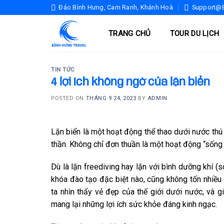
Skip
Đảo Bình Hưng, Cam Ranh, Khánh Hoà
Support@b
to
content
TRANG CHỦ
TOUR DU LỊCH
TIN TỨC
4 lợi ích không ngờ của lặn biển
POSTED ON
THÁNG 9 24, 2023
BY
ADMIN
Lặn biển là một hoạt động thể thao dưới nước thú v
thần. Không chỉ đơn thuần là một hoạt động “sống 
Dù là lặn freediving hay lặn với bình dưỡng khí (
khóa đào tạo đặc biệt nào, cũng không tốn nhiều
ta nhìn thấy vẻ đẹp của thế giới dưới nước, và 
mang lại những lợi ích sức khỏe đáng kinh ngạc.