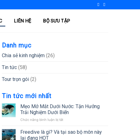
C
LIÊN HỆ
BỘ SƯU TẬP
Danh mục
Chia sẻ kinh nghiệm
(26)
Tin tức
(58)
Tour trọn gói
(2)
Tin tức mới nhất
Mẹo Mở Mắt Dưới Nước: Tận Hưởng
Trải Nghiệm Dưới Biển
ở
Chức năng bình luận bị tắt
Mẹo
Mở
Freedive là gì? Và tại sao bộ môn này
Mắt
lại đang HOT