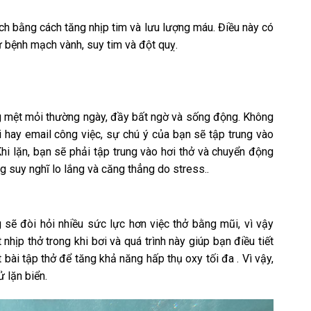
h bằng cách tăng nhịp tim và lưu lượng máu. Điều này có
 bệnh mạch vành, suy tim và đột quỵ.
g mệt mỏi thường ngày, đầy bất ngờ và sống động. Không
i hay email công việc, sự chú ý của bạn sẽ tập trung vào
hi lặn, bạn sẽ phải tập trung vào hơi thở và chuyển động
g suy nghĩ lo lắng và căng thẳng do stress..
 sẽ đòi hỏi nhiều sức lực hơn việc thở bằng mũi, vì vậy
nhịp thở trong khi bơi và quá trình này giúp bạn điều tiết
bài tập thở để tăng khả năng hấp thụ oxy tối đa . Vì vậy,
 lặn biển.