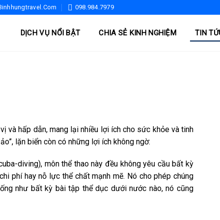
inhhungtravel.com
098.984.7979
DỊCH VỤ NỔI BẬT
CHIA SẺ KINH NGHIỆM
TIN TỨ
ị và hấp dẫn, mang lại nhiều lợi ích cho sức khỏe và tinh
ảo”, lặn biển còn có những lợi ích không ngờ:
scuba-diving), môn thể thao này đều không yêu cầu bất kỳ
 chi phí hay nỗ lực thể chất mạnh mẽ. Nó cho phép chúng
giống như bất kỳ bài tập thể dục dưới nước nào, nó cũng