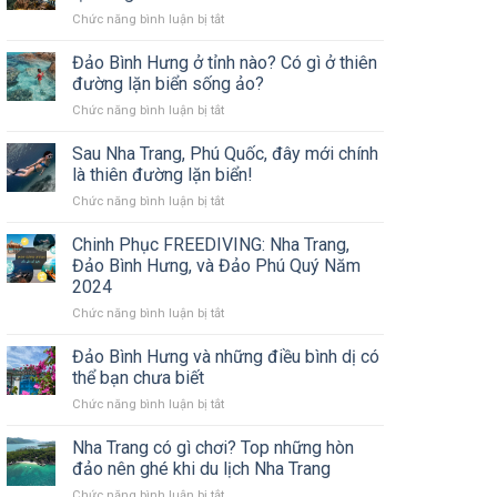
Dưới
ở
Chức năng bình luận bị tắt
Nước:
Freedive
Tận
là
Đảo Bình Hưng ở tỉnh nào? Có gì ở thiên
Hưởng
gì?
Trải
đường lặn biển sống ảo?
Và
Nghiệm
ở
Chức năng bình luận bị tắt
tại
Dưới
Đảo
sao
Biển
Bình
Sau Nha Trang, Phú Quốc, đây mới chính
bộ
Hưng
môn
là thiên đường lặn biển!
ở
này
ở
Chức năng bình luận bị tắt
tỉnh
lại
Sau
nào?
đang
Nha
Chinh Phục FREEDIVING: Nha Trang,
Có
HOT
Trang,
gì
Đảo Bình Hưng, và Đảo Phú Quý Năm
Phú
ở
2024
Quốc,
thiên
ở
Chức năng bình luận bị tắt
đây
đường
Chinh
mới
lặn
Phục
chính
Đảo Bình Hưng và những điều bình dị có
biển
FREEDIVING:
là
sống
thể bạn chưa biết
Nha
thiên
ảo?
ở
Chức năng bình luận bị tắt
Trang,
đường
Đảo
Đảo
lặn
Bình
Nha Trang có gì chơi? Top những hòn
Bình
biển!
Hưng
Hưng,
đảo nên ghé khi du lịch Nha Trang
và
và
ở
Chức năng bình luận bị tắt