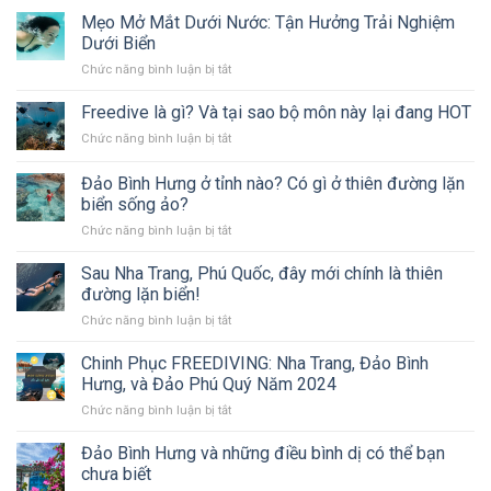
Mẹo Mở Mắt Dưới Nước: Tận Hưởng Trải Nghiệm
Dưới Biển
ở
Chức năng bình luận bị tắt
Mẹo
Mở
Freedive là gì? Và tại sao bộ môn này lại đang HOT
Mắt
ở
Chức năng bình luận bị tắt
Dưới
Freedive
Nước:
là
Đảo Bình Hưng ở tỉnh nào? Có gì ở thiên đường lặn
Tận
gì?
Hưởng
biển sống ảo?
Và
Trải
ở
Chức năng bình luận bị tắt
tại
Nghiệm
Đảo
sao
Dưới
Bình
bộ
Sau Nha Trang, Phú Quốc, đây mới chính là thiên
Biển
Hưng
môn
đường lặn biển!
ở
này
ở
Chức năng bình luận bị tắt
tỉnh
lại
Sau
nào?
đang
Nha
Chinh Phục FREEDIVING: Nha Trang, Đảo Bình
Có
HOT
Trang,
gì
Hưng, và Đảo Phú Quý Năm 2024
Phú
ở
ở
Chức năng bình luận bị tắt
Quốc,
thiên
Chinh
đây
đường
Phục
Đảo Bình Hưng và những điều bình dị có thể bạn
mới
lặn
FREEDIVING:
chính
chưa biết
biển
Nha
là
sống