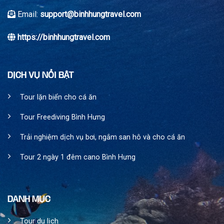
phá
Email:
support@binhhungtravel.com
https://binhhungtravel.com
DỊCH VỤ NỔI BẬT
Tour lặn biển cho cá ăn
Tour Freediving Bình Hưng
Trải nghiệm dịch vụ bơi, ngắm san hô và cho cá ăn
Tour 2 ngày 1 đêm cano Bình Hưng
DANH MỤC
Tour du lịch