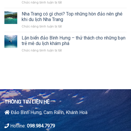
ở
Chức năng bình luận bị tắt
Trang,
thiên
ảo?
Đảo
Đảo
đường
Bình
Nha Trang có gì chơi? Top những hòn đảo nên ghé
Bình
lặn
Hưng
Hưng,
khi du lịch Nha Trang
biển!
và
và
ở
Chức năng bình luận bị tắt
những
Đảo
Nha
điều
Phú
Trang
Lặn biển đảo Bình Hưng – thử thách cho những bạn
bình
Quý
có
dị
trẻ mê du lịch khám phá
Năm
gì
có
2024
ở
Chức năng bình luận bị tắt
chơi?
thể
Lặn
Top
bạn
biển
những
chưa
đảo
hòn
biết
Bình
đảo
Hưng
nên
–
ghé
thử
khi
thách
du
cho
lịch
những
Nha
THÔNG TIN LIÊN HỆ
bạn
Trang
trẻ
Đảo Bình Hưng, Cam Ranh, Khánh Hoà
mê
du
lịch
Hotline:
098.984.7979
khám